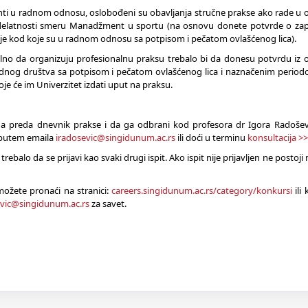
ti u radnom odnosu, oslobođeni su obavljanja stručne prakse ako rade u o
delatnosti smeru Manadžment u sportu (na osnovu donete potvrde o zap
 kod koje su u radnom odnosu sa potpisom i pečatom ovlašćenog lica).
alno da organizuju profesionalnu praksu trebalo bi da donesu potvrdu iz o
og društva sa potpisom i pečatom ovlašćenog lica i naznačenim period
oje će im Univerzitet izdati uput na praksu.
da preda dnevnik prakse i da ga odbrani kod profesora dr Igora Radošev
i putem emaila
iradosevic@singidunum.ac.rs
ili doći u terminu
konsultacija >
rebalo da se prijavi kao svaki drugi ispit. Ako ispit nije prijavljen ne posto
ožete pronaći na stranici:
careers.singidunum.ac.rs/category/konkursi
ili 
evic@singidunum.ac.rs
za savet.