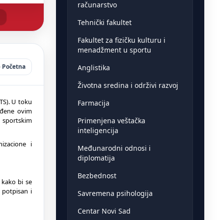
računarstvo
Tehnički fakultet
Fakultet za fizičku kulturu i
menadžment u sportu
Početna
Anglistika
Životna sredina i održivi razvoj
TS). U toku
Farmacija
viđene ovim
Primenjena veštačka
 sportskim
inteligencija
izacione i
Međunarodni odnosi i
diplomatija
Bezbednost
 kako bi se
 potpisan i
Savremena psihologija
Centar Novi Sad