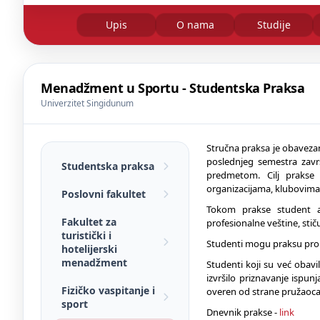
Upis
O nama
Studije
Menadžment u Sportu - Studentska Praksa
Univerzitet Singidunum
Stručna praksa je obavez
poslednjeg semestra zavr
Studentska praksa
predmetom. Cilj prakse 
organizacijama, klubovima,
Poslovni fakultet
Tokom prakse student ak
Fakultet za
profesionalne veštine, sti
turistički i
Studenti mogu praksu prona
hotelijerski
menadžment
Studenti koji su već obavi
izvršilo priznavanje ispu
Fizičko vaspitanje i
overen od strane pružaoca 
sport
Dnevnik prakse -
link