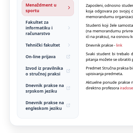
Menaždment u
Zaposleni, odnosno studen
sportu
koja odgovara po svojoj 
memorandumu organizacije
Fakultet za
Studenti koji žele samost
informatiku i
(na memorandumu privredn
računarstvo
ići na praksu), na osnovu k
Tehnički fakultet
Dnevnik prakse -
link
Svaki student bi trebalo 
On-line prijava
pitanja možete se obratit
Izvod iz pravilnika
Predmet Stručna praksa bi t
o stručnoj praksi
upisivanja predmeta.
Aktuelne ponude prakse m
Dnevnik prakse na
direktno profesora
irados
srpskom jeziku
Dnevnik prakse na
engleskom jeziku