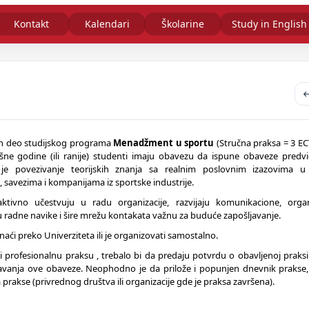
Kontakt
Kalendari
Školarine
Study in English
an deo studijskog programa
Menadžment u sportu
(Stručna praksa = 3 EC
šne godine (ili ranije) studenti imaju obavezu da ispune obaveze pred
je povezivanje teorijskih znanja sa realnim poslovnim izazovima u
 savezima i kompanijama iz sportske industrije.
tivno učestvuju u radu organizacije, razvijaju komunikacione, organ
ču radne navike i šire mrežu kontakata važnu za buduće zapošljavanje.
ći preko Univerziteta ili je organizovati samostalno.
li profesionalnu praksu , trebalo bi da predaju potvrdu o obavljenoj praksi
njavanja ove obaveze. Neophodno je da prilože i popunjen dnevnik prakse,
prakse (privrednog društva ili organizacije gde je praksa završena).