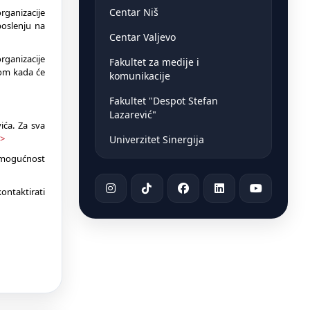
Centar Niš
rganizacije
oslenju na
Centar Valjevo
rganizacije
Fakultet za medije i
om kada će
komunikacije
Fakultet "Despot Stefan
Lazarević"
ića. Za sva
>>
Univerzitet Sinergija
ji mogućnost
kontaktirati