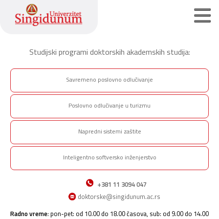
Studijski programi doktorskih akademskih studija:
Početna strana
Savremeno poslovno odlučivanje
Osnovne akademske studije
Master akademske studije
Poslovno odlučivanje u turizmu
Doktorske akademske studije
Napredni sistemi zaštite
Inteligentno softversko inženjerstvo
Pristupite On-Line prijavi
Kontakt
+381 11 3094 047
doktorske@singidunum.ac.rs
Srpski jezik
Radno vreme
: pon-pet: od 10.00 do 18.00 časova, sub: od 9.00 do 14.00