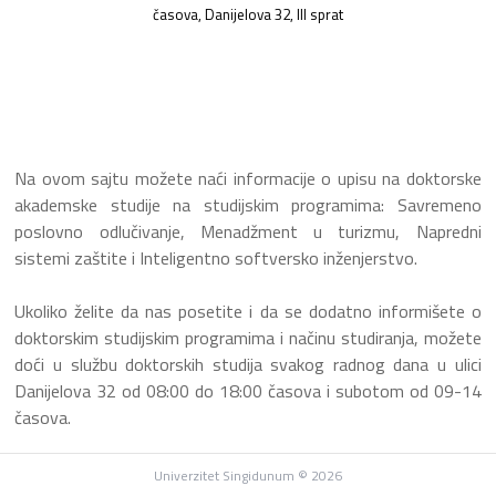
časova, Danijelova 32, III sprat
English language
Na ovom sajtu možete naći informacije o upisu na doktorske
akademske studije na studijskim programima: Savremeno
poslovno odlučivanje, Menadžment u turizmu, Napredni
sistemi zaštite i Inteligentno softversko inženjerstvo.
Ukoliko želite da nas posetite i da se dodatno informišete o
doktorskim studijskim programima i načinu studiranja, možete
doći u službu doktorskih studija svakog radnog dana u ulici
Danijelova 32 od 08:00 do 18:00 časova i subotom od 09-14
časova.
Univerzitet Singidunum © 2026