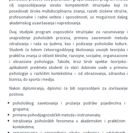
Prelazak sa druge visokoškolske ustanove
cilj osposobljavanje visoko kompetentnih stručnjaka koji će
posedovati široka multidisciplinarna znanja, razviti složene stručne,
Često postavljana pitanja
profesionalne i radne veštine i sposobnosti, uz mogućnost daljeg
akademskog usavršavanja i napredovanja.
Kontakt
Ovaj studijski program osposobiće stručnjake za razumevanje i
unapređenje psiholoških procesa, primenu savremenih metoda
istraživanja i rada sa ljudima, kao i podizanje psihološke kulture.
Srpski jezik
Studenti će tokom četvorogodišnjeg školovanja usvojiti teorijska i
praktična znanja iz oblasti kliničke, razvojne, socijalne, organizacione
English language
i obrazovne psihologije. Takođe, kroz širok spektar teorijsko-
aplikativnih predmeta studenti će steći dubinske uvide u primenu
psihologije u različitim kontekstima – od obrazovanja, zdravstva i
biznisa, do sporta i medija.
Nakon diplomiranja, diplomci će biti osposobljeni za izvršavanje
poslova:
psihološkog savetovanja i pružanja podrške pojedincima i
grupama;
primene psihodijagnostičkih metoda i instrumenata;
istraživanja psiholoških fenomena u akademskim i praktičnim
kontekstima;
organizovanja i sprovođenja obuka, radionica i edukativnih