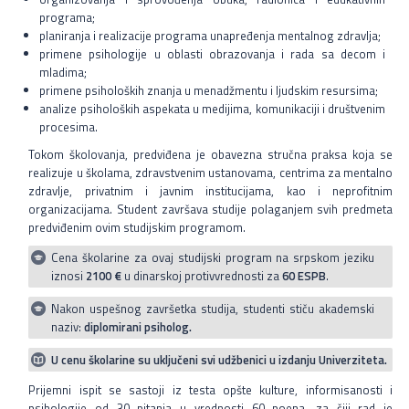
programa;
planiranja i realizacije programa unapređenja mentalnog zdravlja;
primene psihologije u oblasti obrazovanja i rada sa decom i
mladima;
primene psiholoških znanja u menadžmentu i ljudskim resursima;
analize psiholoških aspekata u medijima, komunikaciji i društvenim
procesima.
Tokom školovanja, predviđena je obavezna stručna praksa koja se
realizuje u školama, zdravstvenim ustanovama, centrima za mentalno
zdravlje, privatnim i javnim institucijama, kao i neprofitnim
organizacijama. Student završava studije polaganjem svih predmeta
predviđenim ovim studijskim programom.
Cena školarine za ovaj studijski program na srpskom jeziku
iznosi
2100 €
u dinarskoj protivvrednosti za
60 ESPB
.
Nakon uspešnog završetka studija, studenti stiču akademski
naziv:
diplomirani psiholog.
U cenu školarine su uključeni svi udžbenici u izdanju Univerziteta.
Prijemni ispit se sastoji iz testa opšte kulture, informisanosti i
psihologije od 30 pitanja u vrednosti 60 poena, za čiji rad je