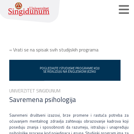
Početna strana
« Vrati se na spisak svih studijskih programa
Osnovne akademske studije
Master akademske studije
POGLEDAJTE I STUDIJSKE PROGRAME KOJI
SE REALIZUJU NA ENGLESKOM JEZIKU
Doktorske akademske studije
UNIVERZITET SINGIDUNUM
Pristupite On-Line prijava
Savremena psihologija
Pristup za registrovane korisnike
Savremeni društveni izazovi, brze promene i rastuća potreba za
očuvanjem mentalnog zdravlja zahtevaju obrazovanje kadrova koji
Podrška zaposlenim studentima
poseduju znanja i sposobnosti da razumeju, istražuju i unapređuju
psihološke procese kod pojedinaca i grupa. Studijski program ima za