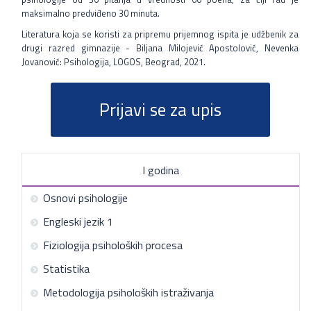
maksimalno predviđeno 30 minuta.
Literatura koja se koristi za pripremu prijemnog ispita je udžbenik za
drugi razred gimnazije - Biljana Milojević Apostolović, Nevenka
Jovanović: Psihologija, LOGOS, Beograd, 2021.
Prijavi se za upis
school
Kako Vam mogu pomoći?
I godina
Osnovi psihologije
Engleski jezik 1
Fiziologija psiholoških procesa
Statistika
Metodologija psiholoških istraživanja