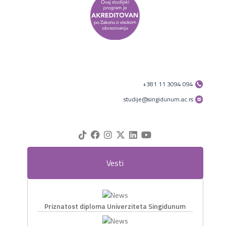
+381 11 3094 094
studije@singidunum.ac.rs
Vesti
Priznatost diploma Univerziteta Singidunum