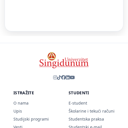
ISTRAŽITE
STUDENTI
O nama
E-student
Upis
Školarine i tekući računi
Studijski programi
Studentska praksa
Vesti
Studentski e-mail