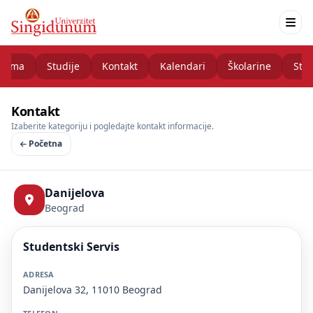
nama
Studije
Kontakt
Kalendari
Školarine
Stud
Kontakt
Izaberite kategoriju i pogledajte kontakt informacije.
Početna
Danijelova
Beograd
Studentski Servis
ADRESA
Danijelova 32, 11010 Beograd