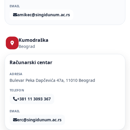
EMAIL
amikec@singidunum.ac.rs
Kumodraška
Beograd
Računarski centar
ADRESA
Bulevar Peka Dapčevića 47a, 11010 Beograd
TELEFON
+381 11 3093 367
EMAIL
erc@singidunum.ac.rs