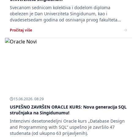
Svecanom sednicom kolektiva i dodelom diploma
obelezen je Dan Univerziteta Singidunum, kao i
dvadesetsedam godina od osnivanja prvog fakulteta
Univerziteta Singidunum.
Pročitaj više
15.06.2026. 08:29
USPEŠNO ZAVRŠEN ORACLE KURS: Nova generacija SQL
stručnjaka na Singidunumu!
Intenzivni desetonedeljni Oracle kurs „Database Design
and Programming with SQL“ uspešno je završilo 47
studenata (od ukupno 63 prijavljenih).