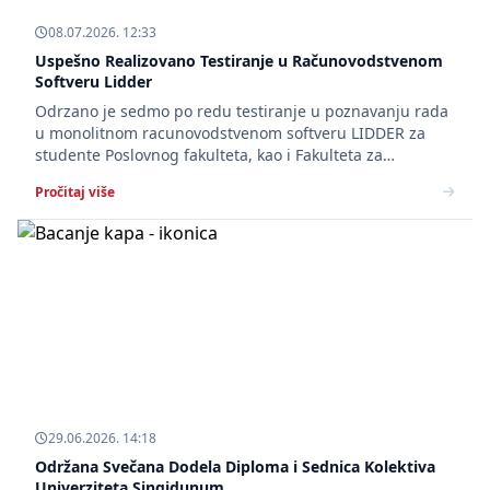
08.07.2026. 12:33
Uspešno Realizovano Testiranje u Računovodstvenom
Softveru Lidder
Odrzano je sedmo po redu testiranje u poznavanju rada
u monolitnom racunovodstvenom softveru LIDDER za
studente Poslovnog fakulteta, kao i Fakulteta za
informatiku i racunarstvo Univerziteta Singidunum.
Pročitaj više
29.06.2026. 14:18
Održana Svečana Dodela Diploma i Sednica Kolektiva
Univerziteta Singidunum