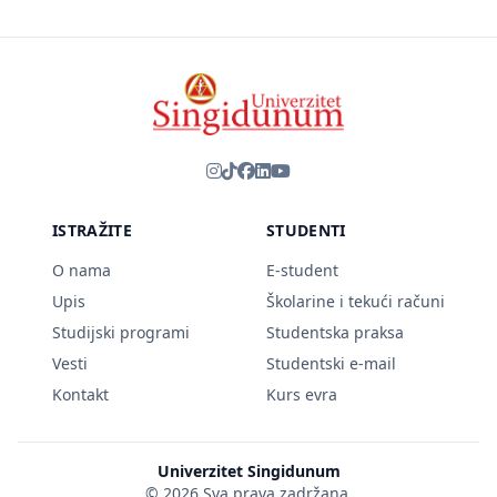
ISTRAŽITE
STUDENTI
O nama
E-student
Upis
Školarine i tekući računi
Studijski programi
Studentska praksa
Vesti
Studentski e-mail
Kontakt
Kurs evra
Univerzitet Singidunum
© 2026 Sva prava zadržana.