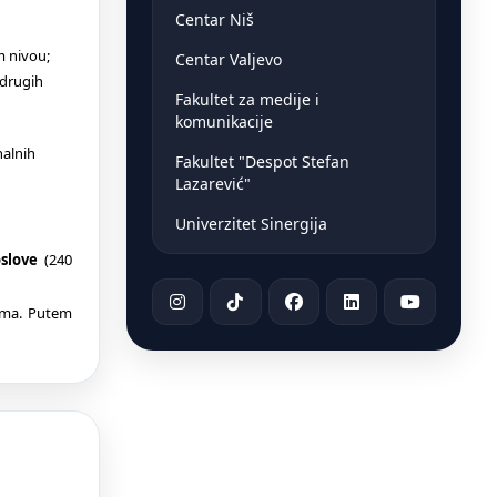
Centar Niš
m nivou;
Centar Valjevo
 drugih
Fakultet za medije i
komunikacije
nalnih
Fakultet "Despot Stefan
Lazarević"
Univerzitet Sinergija
slove
(240
tima. Putem