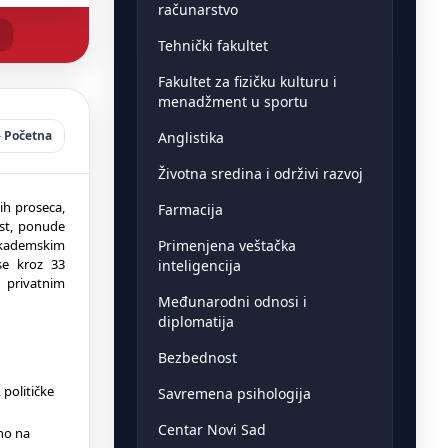
računarstvo
Tehnički fakultet
Fakultet za fizičku kulturu i
menadžment u sportu
Početna
Anglistika
Životna sredina i održivi razvoj
ih proseca,
Farmacija
ost, ponude
Primenjena veštačka
 akademskim
 se kroz 33
inteligencija
 privatnim
Međunarodni odnosi i
diplomatija
Bezbednost
političke
Savremena psihologija
Centar Novi Sad
no na