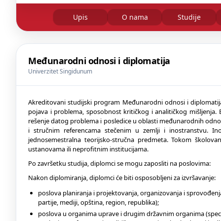
Upis
O nama
Studije
Međunarodni odnosi i diplomatija
Univerzitet Singidunum
Akreditovani studijski program Međunarodni odnosi i diplomati
pojava i problema, sposobnost kritičkog i analitičkog mišljenja
rešenje datog problema i posledice u oblasti međunarodnih odnos
i stručnim referencama stečenim u zemlji i inostranstvu. Inov
jednosemestralna teorijsko-stručna predmeta. Tokom školovanj
ustanovama ili neprofitnim institucijama.
Po završetku studija, diplomci se mogu zaposliti na poslovima:
Nakon diplomiranja, diplomci će biti osposobljeni za izvršavanje:
poslova planiranja i projektovanja, organizovanja i sprovođen
partije, mediji, opština, region, republika);
poslova u organima uprave i drugim državnim organima (specij