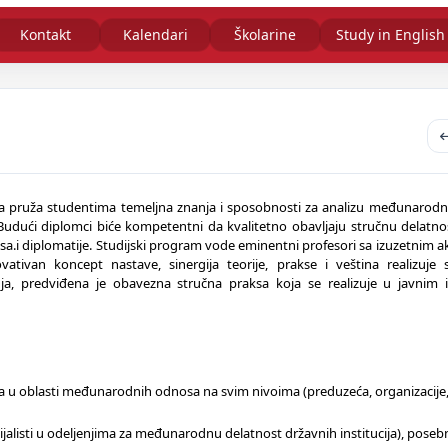
Kontakt
Kalendari
Školarine
Study in English
ja pruža studentima temeljna znanja i sposobnosti za analizu međunarodn
. Budući diplomci biće kompetentni da kvalitetno obavljaju stručnu delatn
a.i diplomatije. Studijski program vode eminentni profesori sa izuzetnim
ativan koncept nastave, sinergija teorije, prakse i veština realizuje
a, predviđena je obavezna stručna praksa koja se realizuje u javnim i
ja u oblasti međunarodnih odnosa na svim nivoima (preduzeća, organizacije, 
alisti u odeljenjima za međunarodnu delatnost državnih institucija), poseb