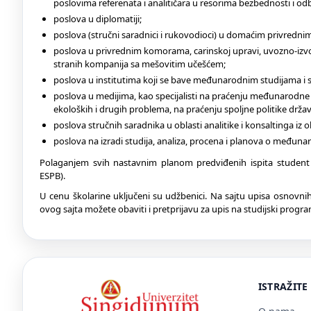
poslovima referenata i analitičara u resorima bezbednosti i od
poslova u diplomatiji;
poslova (stručni saradnici i rukovodioci) u domaćim privre
poslova u privrednim komorama, carinskoj upravi, uvozno-izvo
stranih kompanija sa mešovitim učešćem;
poslova u institutima koji se bave međunarodnim studijama i 
poslova u medijima, kao specijalisti na praćenju međunarodn
ekoloških i drugih problema, na praćenju spoljne politike držav
poslova stručnih saradnika u oblasti analitike i konsaltinga i
poslova na izradi studija, analiza, procena i planova o međuna
Polaganjem svih nastavnim planom predviđenih ispita student
ESPB).
U cenu školarine uključeni su udžbenici. Na sajtu upisa osnovn
ovog sajta možete obaviti i pretprijavu za upis na studijski progra
ISTRAŽITE