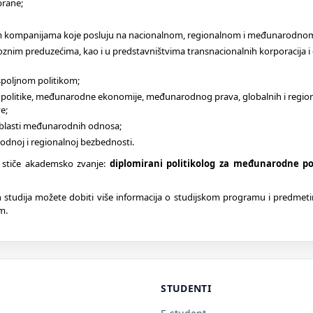
brane;
dnim kompanijama koje posluju na nacionalnom, regionalnom i međunarodno
znim preduzećima, kao i u predstavništvima transnacionalnih korporacija i
spoljnom politikom;
e politike, međunarodne ekonomije, međunarodnog prava, globalnih i regio
e;
z oblasti međunarodnih odnosa;
rodnoj i regionalnoj bezbednosti.
 stiče akademsko zvanje:
diplomirani politikolog za međunarodne po
ih studija možete dobiti više informacija o studijskom programu i predme
m.
STUDENTI