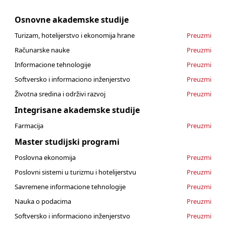
Osnovne akademske studije
Turizam, hotelijerstvo i ekonomija hrane
Preuzmi
Računarske nauke
Preuzmi
Informacione tehnologije
Preuzmi
Softversko i informaciono inženjerstvo
Preuzmi
Životna sredina i održivi razvoj
Preuzmi
Integrisane akademske studije
Farmacija
Preuzmi
Master studijski programi
Poslovna ekonomija
Preuzmi
Poslovni sistemi u turizmu i hotelijerstvu
Preuzmi
Savremene informacione tehnologije
Preuzmi
Nauka o podacima
Preuzmi
Softversko i informaciono inženjerstvo
Preuzmi