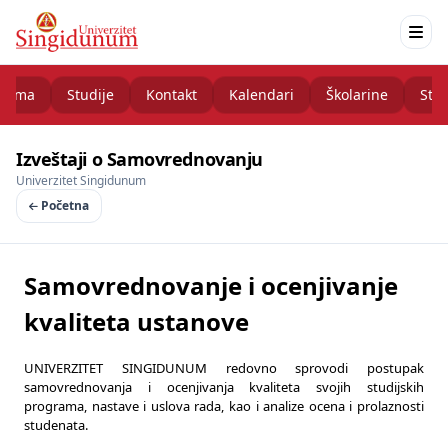
nama
Studije
Kontakt
Kalendari
Školarine
Stud
Izveštaji o Samovrednovanju
Univerzitet Singidunum
Početna
Samovrednovanje i ocenjivanje
kvaliteta ustanove
UNIVERZITET SINGIDUNUM redovno sprovodi postupak
samovrednovanja i ocenjivanja kvaliteta svojih studijskih
programa, nastave i uslova rada, kao i analize ocena i prolaznosti
studenata.