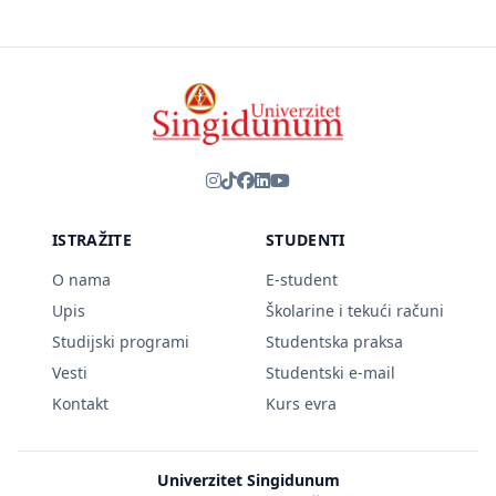
ISTRAŽITE
STUDENTI
O nama
E-student
Upis
Školarine i tekući računi
Studijski programi
Studentska praksa
Vesti
Studentski e-mail
Kontakt
Kurs evra
Univerzitet Singidunum