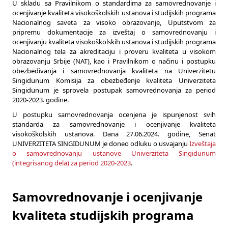
U skladu sa Pravilnikom o standardima za samovrednovanje i
ocenjivanje kvaliteta visokoškolskih ustanova i studijskih programa
Nacionalnog saveta za visoko obrazovanje, Uputstvom za
pripremu dokumentacije za izveštaj o samovrednovanju i
ocenjivanju kvaliteta visokoškolskih ustanova i studijskih programa
Nacionalnog tela za akreditaciju i proveru kvaliteta u visokom
obrazovanju Srbije (NAT), kao i Pravilnikom o načinu i postupku
obezbeđivanja i samovrednovanja kvaliteta na Univerzitetu
Singidunum Komisija za obezbeđenje kvaliteta Univerziteta
Singidunum je sprovela postupak samovrednovanja za period
2020-2023. godine.
U postupku samovrednovanja ocenjena je ispunjenost svih
standarda za samovrednovanje i ocenjivanje kvaliteta
visokoškolskih ustanova. Dana 27.06.2024. godine, Senat
UNIVERZITETA SINGIDUNUM je doneo odluku o usvajanju
Izveštaja
o samovrednovanju ustanove Univerziteta Singidunum
(integrisanog dela) za period 2020-2023
.
Samovrednovanje i ocenjivanje
kvaliteta studijskih programa