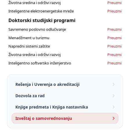
Životna sredina i održivi razvoj
Preuzmi
Inteligentne elektroenergetske mreže
Preuzmi
Doktorski studijski programi
Savremeno poslovno odlučivanje
Preuzmi
Menadžment u turizmu
Preuzmi
Napredni sistemi zaštite
Preuzmi
Životna sredina i održivi razvoj
Preuzmi
Inteligentno softversko inženjerstvo
Preuzmi
Rešenja i Uverenja o akreditaciji
Dozvola za rad
Knjige predmeta i Knjiga nastavnika
Izveštaj o samovrednovanju