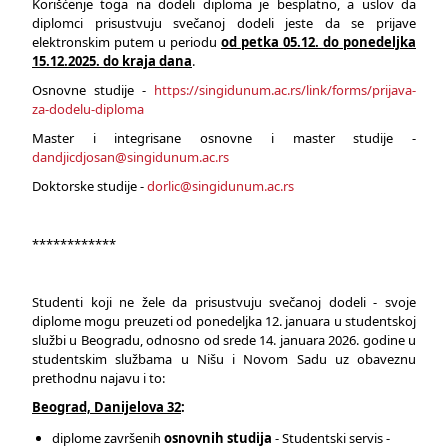
Korišćenje toga na dodeli diploma je besplatno, a uslov da
diplomci prisustvuju svečanoj dodeli jeste da se prijave
elektronskim putem u periodu
od petka 05.12. do ponedeljka
15.12.2025. do kraja dana
.
Osnovne studije -
https://singidunum.ac.rs/link/forms/prijava-
za-dodelu-diploma
Master i integrisane osnovne i master studije -
dandjicdjosan@singidunum.ac.rs
Doktorske studije -
dorlic@singidunum.ac.rs
************
Studenti koji ne žele da prisustvuju svečanoj dodeli - svoje
diplome mogu preuzeti od ponedeljka 12. januara u studentskoj
službi u Beogradu, odnosno od srede 14. januara 2026. godine u
studentskim službama u Nišu i Novom Sadu uz obaveznu
prethodnu najavu i to:
Beograd, Danijelova 32
:
diplome završenih
osnovnih studija
- Studentski servis -