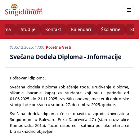
nama
Studije
Kontakt
Kalendari
Školarine
Stud
05.12.2025. 17:00
•
Početna
/
Vesti
Svečana Dodela Diploma - Informacije
Poštovani diplomci,
Svečana dodela diploma (oblačenje toge, uručivanje diplome,
slikanje, bacanje kapa) za studente koji su u periodu od
01.06.2025. do 21.11.2025. završili osnovne, master ili doktorske
studije biće održana u subotu 27. decembra 2025. godine.
Svečana dodela diploma će se obaviti u zgradi Univerziteta
Singidunum u Bulevaru Peka Dapčevića 47a (stari naziv ulice
Kumodraška 261a). Tačan raspored i satnica po fakultetima će
biti naknadno objavljen.