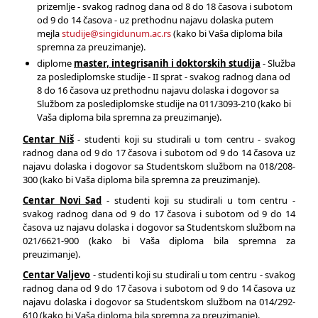
prizemlje - svakog radnog dana od 8 do 18 časova i subotom
od 9 do 14 časova - uz prethodnu najavu dolaska putem
mejla
studije@singidunum.ac.rs
(kako bi Vaša diploma bila
spremna za preuzimanje).
diplome
master, integrisanih i doktorskih studija
- Služba
za poslediplomske studije - II sprat - svakog radnog dana od
8 do 16 časova uz prethodnu najavu dolaska i dogovor sa
Službom za poslediplomske studije na 011/3093-210 (kako bi
Vaša diploma bila spremna za preuzimanje).
Centar Niš
- studenti koji su studirali u tom centru - svakog
radnog dana od 9 do 17 časova i subotom od 9 do 14 časova uz
najavu dolaska i dogovor sa Studentskom službom na 018/208-
300 (kako bi Vaša diploma bila spremna za preuzimanje).
Centar Novi Sad
- studenti koji su studirali u tom centru -
svakog radnog dana od 9 do 17 časova i subotom od 9 do 14
časova uz najavu dolaska i dogovor sa Studentskom službom na
021/6621-900 (kako bi Vaša diploma bila spremna za
preuzimanje).
Centar Valjevo
- studenti koji su studirali u tom centru - svakog
radnog dana od 9 do 17 časova i subotom od 9 do 14 časova uz
najavu dolaska i dogovor sa Studentskom službom na 014/292-
610 (kako bi Vaša diploma bila spremna za preuzimanje).