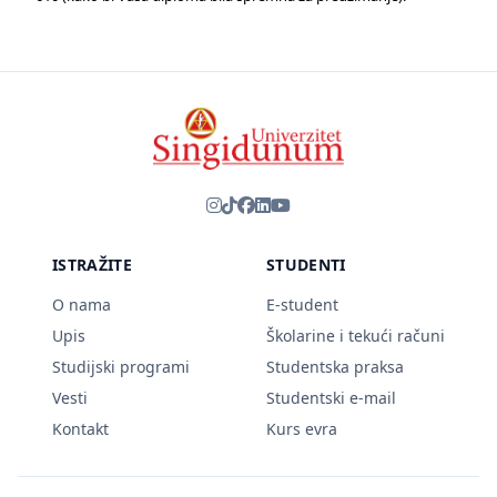
ISTRAŽITE
STUDENTI
O nama
E-student
Upis
Školarine i tekući računi
Studijski programi
Studentska praksa
Vesti
Studentski e-mail
Kontakt
Kurs evra