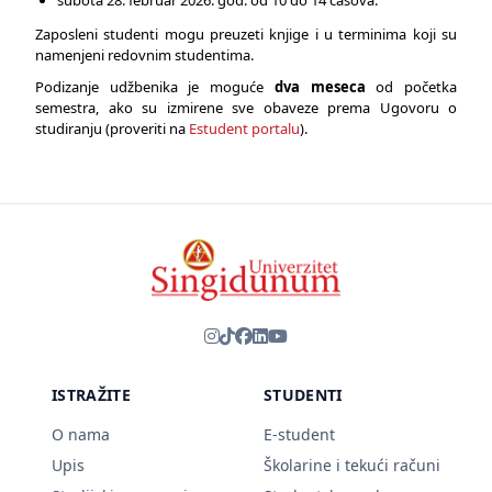
subota 28. februar 2026. god. od 10 do 14 časova.
Zaposleni studenti mogu preuzeti knjige i u terminima koji su
namenjeni redovnim studentima.
Podizanje udžbenika je moguće
dva meseca
od početka
semestra, ako su izmirene sve obaveze prema Ugovoru o
studiranju (proveriti na
Estudent portalu
).
ISTRAŽITE
STUDENTI
O nama
E-student
Upis
Školarine i tekući računi