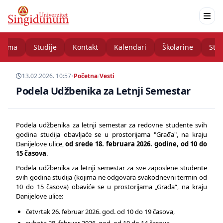
nama
Studije
Kontakt
Kalendari
Školarine
Stud
13.02.2026. 10:57
•
Početna
/
Vesti
Podela Udžbenika za Letnji Semestar
Podela udžbenika za letnji semestar za redovne studente svih
godina studija obavljaće se u prostorijama "Građa", na kraju
Danijelove ulice,
od srede 18. februara 2026. godine, od 10 do
15 časova
.
Podela udžbenika za letnji semestar za sve zaposlene studente
svih godina studija (kojima ne odgovara svakodnevni termin od
10 do 15 časova) obaviće se u prostorijama „Građa“, na kraju
Danijelove ulice:
četvrtak 26. februar 2026. god. od 10 do 19 časova,