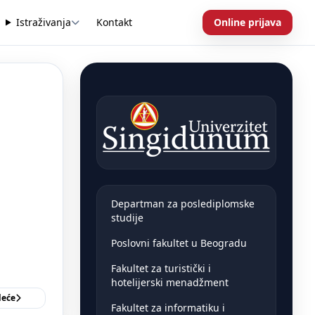
Istraživanja
Kontakt
Online prijava
Departman za poslediplomske
studije
Poslovni fakultet u Beogradu
Fakultet za turistički i
hotelijerski menadžment
deće
Fakultet za informatiku i