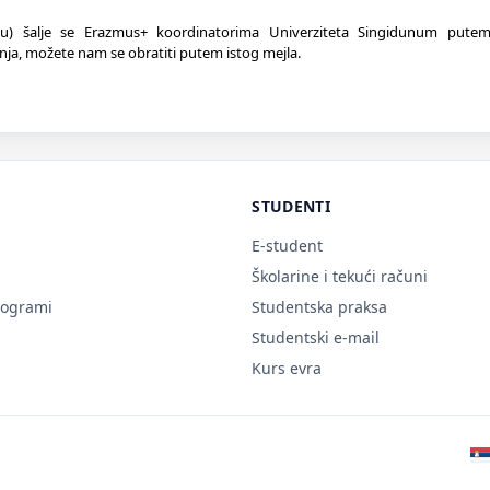
u) šalje se Erazmus+ koordinatorima Univerziteta Singidunum pute
enja, možete nam se obratiti putem istog mejla.
STUDENTI
E-student
Školarine i tekući računi
rogrami
Studentska praksa
Studentski e-mail
Kurs evra