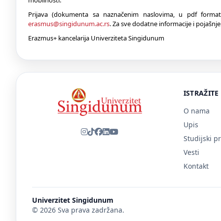
mobilnosti.
Prijava (dokumenta sa naznačenim naslovima, u pdf format
erasmus@singidunum.ac.rs
. Za sve dodatne informacije i pojašnj
Erazmus+ kancelarija Univerziteta Singidunum
ISTRAŽITE
O nama
Upis
Studijski p
Vesti
Kontakt
Univerzitet Singidunum
© 2026 Sva prava zadržana.