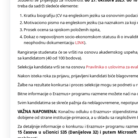
Studenti se prijavljuju za mobilnost
do 27. oktobra 2025. do 10
treba da sadrži sledeće elemente:
Kratku biografiju (CV na engleskom jeziku sa osnovnim podac
Motivaciono pismo na engleskom jeziku (sa naznakom za koji univ
Prosek ocena sa spiskom položenih ispita,
Dokaz o nepovoljnom socio-ekonomskom statusu ili o invalidite
neophodnu dokumentaciju
LINK
).
Rangiranje studenata će se vršiti na osnovu akademskog uspeha, 
sa kandidatom (40 od 100 bodova).
Selekcija kandidata vrši se na osnovu
Pravilnika o uslovima za eva
Nakon isteka roka za prijavu, prijavljeni kandidati biće blagov
Žalbe na rezultate konkursa i proces selekcije mogu se podneti u
Bitne informacije o Erazmus+ programu razmene možete naći n
Svim kandidatima se skreće pažnja da neblagovremene, nepotpune 
VAŽNA NAPOMENA:
Konačnu odluku o Erazmus+ stipendistima 
dobijene od strane institucije-primaoca, a u skladu sa rasploživi
Za detaljnije informacije o konkursu i Erazmus+ programu razm
15 časova u učionici S35 (Danijelova 32) i putem Microsof