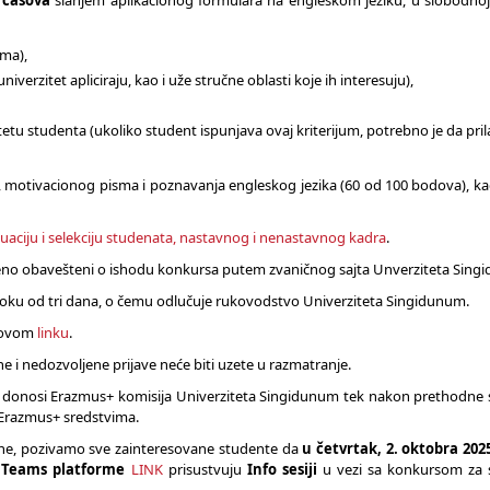
 časova
slanjem aplikacionog formulara na engleskom jeziku, u slobodnoj 
ima),
erzitet apliciraju, kao i uže stručne oblasti koje ih interesuju),
tu studenta (ukoliko student ispunjava ovaj kriterijum, potrebno je da pril
motivacionog pisma i poznavanja engleskog jezika (60 od 100 bodova), kao
luaciju i selekciju studenata, nastavnog i nenastavnog kadra
.
remeno obavešteni o ishodu konkursa putem zvaničnog sajta Unverziteta Sing
 roku od tri dana, o čemu odlučuje rukovodstvo Univerziteta Singidunum.
a ovom
linku
.
i nedozvoljene prijave neće biti uzete u razmatranje.
donosi Erazmus+ komisija Univerziteta Singidunum tek nakon prethodne 
m Erazmus+ sredstvima.
ene, pozivamo sve zainteresovane studente da
u četvrtak, 2. oktobra 202
t Teams platforme
LINK
prisustvuju
Info sesiji
u vezi sa konkursom za 