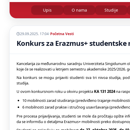
Upis
O nama
Studije
29.09.2025. 17:04
•
Početna
/
Vesti
Konkurs za Erazmus+ studentske m
Kancelarija za međunarodnu saradnju Univerziteta Singidunum obja
koje će se realizovati u letnjem semestru akademske 2025/2026. g
Na konkurs se mogu prijaviti studenti sva tri nivoa studija, pod
studija.
U ovom konkursnom roku u okviru projekta
KA 131 2024
na raspo
10 mobilnosti zarad studiranja (predviđeno trajanje mobilnosti
6 mobilnosti zarad prakse i stručnog usavršavanja (predviđeno
Pre procesa prijavljivanja, studenti se mole da pročitaju opšte 
da se informišu o detaljima Erazmus+ mobilnosti preko dostupnog