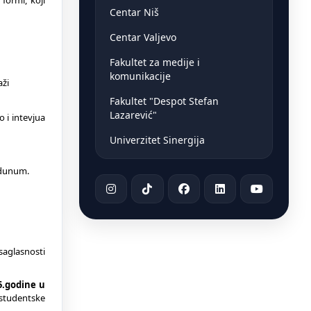
formi, koji
Centar Niš
Centar Valjevo
Fakultet za medije i
komunikacije
aži
Fakultet "Despot Stefan
Lazarević"
 i intevjua
Univerzitet Sinergija
idunum.
saglasnosti
5.godine u
studentske