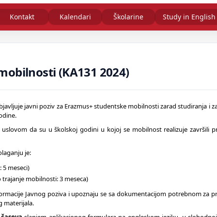
Kontakt
Kalendari
Školarine
Study in English
obilnosti (KA131 2024)
vljuje javni poziv za Erazmus+ studentske mobilnosti zarad studiranja i z
odine.
 uslovom da su u školskoj godini u kojoj se mobilnost realizuje završili 
laganju je:
: 5 meseci)
 trajanje mobilnosti: 3 meseca)
informacije Javnog poziva i upoznaju se sa dokumentacijom potrebnom za pri
 materijala.