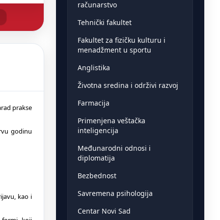
računarstvo
Tehnički fakultet
Fakultet za fizičku kulturu i
menadžment u sportu
Anglistika
Životna sredina i održivi razvoj
Farmacija
arad prakse
Primenjena veštačka
inteligencija
prvu godinu
Međunarodni odnosi i
diplomatija
Bezbednost
Savremena psihologija
javu, kao i
Centar Novi Sad