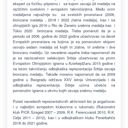
ekspert za fizičku pripremu i sa kojom osvaja 24 medalja na
različitim svetskim i evropskim takmičenjima. Među ovim
medaljama najvažnije su sa svetskih prvenstava (2006,
bronzana medalja , 2018 i 2022 zlatna medalja), kao i sa
olimpijskih igra 2016 u Rio de Žaneiro srebrna medalja kao i
Tokio 2020 bronzana medalja. Treba pomenuti da je u
periodu od 2006. godine do 2022 godine učestvovao na devet
Evropskih prvenstava na kojima je sa pomenutom ekipom
osvojio sedam medalja od kojih tri zlatne, tri srebrne i dve
bronzanu medalju. Uz navedene uspeha treba napomenuti da
je sa nacionalnom selekcijom Srbije učestvovao na prvim
Evropskim Olimpijskim igrama u Azerbejdžanu 2015 godine i
na istom takmičenju odbojkaška reprezentacija Srbije osvaja
bronzanu medalju. Takođe moramo napomenuti da se 2009
godine u Beogradu održava XXV letnja Univerzijada i da
odbojkaška reprezentacija Srbije uzima učešće na
pomenutim igrama u okviru kojih osvaja srebrnu medalju.
Pored navedenih reprezentativnih aktivnosti bio je angažovan
i u najboljim evropskim klubovima u rukometu (Rukometni
klub PICK Szeged 2007 – 2009, R.K. Ferencvaroš 2010, R.K.
Celje 2011 – 2012), kao i u odbojkaškom klubu Fenerbahče
2018 do 2021 godine.