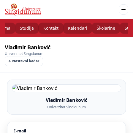
nama
Studije
Kontakt
Kalendari
Školarine
Stud
Vladimir Banković
Univerzitet Singidunum
Nastavni kadar
Vladimir Banković
Univerzitet Singidunum
E-mail