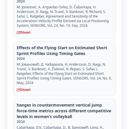
2024
M. Jovanović, A. Arguedas-Soley, D. Čabarkapa, H.
Andersson, D. Nagy, N. Trunić, V. Banković, R. Richard, S.
Safar, L. Ratgeber, Agreement and Sensitivity of the
Acceleration–Velocity Profile Derived via Local Positioning
System, SENSORS, Vol. 24, No. 19, Sep, 2024
Otvori
Effects of the Flying Start on Estimated Short
Sprint Profiles Using Timing Gates
2024
М. Јовановић, Д. Чабаркапа, H. Andersson, D. Nagy, N.
Trunić, V. Banković, A. Živković, R. Repasi, S. Safar, L.
Ratgeber, Effects of the Flying Start on Estimated Short
Sprint Profiles Using Timing Gates, SENSORS, Vol. 24, No. 9,
May, 2024
Otvori
hanges in countermovement vertical jump
force-time metrics across different competitive
levels in women’s volleyball
2024
Cabarkapa, D.V., Cabarkapa, D., В. Банковић, Long, H.,