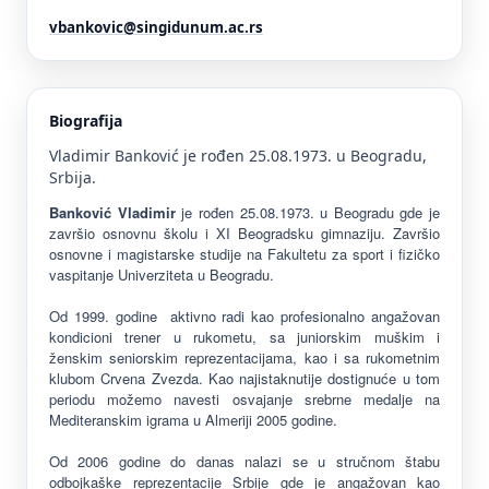
vbankovic@singidunum.ac.rs
Biografija
Vladimir Banković je rođen 25.08.1973. u Beogradu,
Srbija.
Banković Vladimir
je rođen 25.08.1973. u Beogradu gde je
završio osnovnu školu i XI Beogradsku gimnaziju. Završio
osnovne i magistarske studije na Fakultetu za sport i fizičko
vaspitanje Univerziteta u Beogradu.
Od 1999. godine aktivno radi kao profesionalno angažovan
kondicioni trener u rukometu, sa juniorskim muškim i
ženskim seniorskim reprezentacijama, kao i sa rukometnim
klubom Crvena Zvezda. Kao najistaknutije dostignuće u tom
periodu možemo navesti osvajanje srebrne medalje na
Mediteranskim igrama u Almeriji 2005 godine.
Od 2006 godine do danas nalazi se u stručnom štabu
odbojkaške reprezentacije Srbije gde je angažovan kao