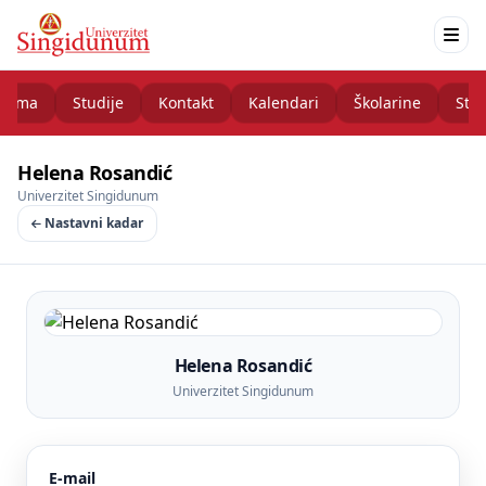
nama
Studije
Kontakt
Kalendari
Školarine
Stud
Helena Rosandić
Univerzitet Singidunum
Nastavni kadar
Helena Rosandić
Univerzitet Singidunum
E-mail