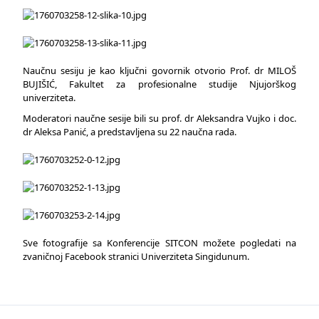
Naučnu sesiju je kao ključni govornik otvorio Prof. dr MILOŠ
BUJIŠIĆ, Fakultet za profesionalne studije Njujorškog
univerziteta.
Moderatori naučne sesije bili su prof. dr Aleksandra Vujko i doc.
dr Aleksa Panić, a predstavljena su 22 naučna rada.
Sve fotografije sa Konferencije SITCON možete pogledati na
zvaničnoj Facebook stranici Univerziteta Singidunum.