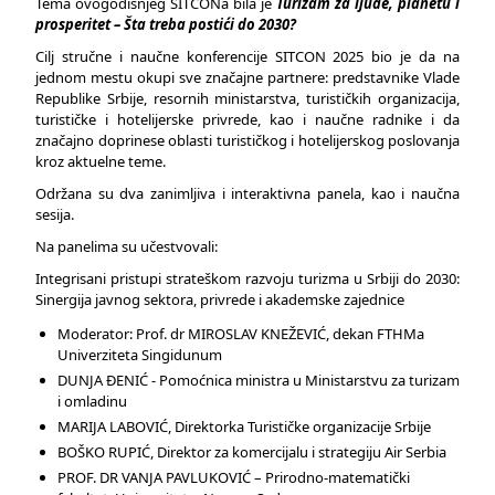
Tema ovogodišnjeg SITCONa bila je
Turizam za ljude, planetu i
prosperitet – Šta treba postići do 2030?
Cilj stručne i naučne konferencije SITCON 2025 bio je da na
jednom mestu okupi sve značajne partnere: predstavnike Vlade
Republike Srbije, resornih ministarstva, turističkih organizacija,
turističke i hotelijerske privrede, kao i naučne radnike i da
značajno doprinese oblasti turističkog i hotelijerskog poslovanja
kroz aktuelne teme.
Održana su dva zanimljiva i interaktivna panela, kao i naučna
sesija.
Na panelima su učestvovali:
Integrisani pristupi strateškom razvoju turizma u Srbiji do 2030:
Sinergija javnog sektora, privrede i akademske zajednice
Moderator: Prof. dr MIROSLAV KNEŽEVIĆ, dekan FTHMa
Univerziteta Singidunum
DUNJA ĐENIĆ - Pomoćnica ministra u Ministarstvu za turizam
i omladinu
MARIJA LABOVIĆ, Direktorka Turističke organizacije Srbije
BOŠKO RUPIĆ, Direktor za komercijalu i strategiju Air Serbia
PROF. DR VANJA PAVLUKOVIĆ – Prirodno-matematički