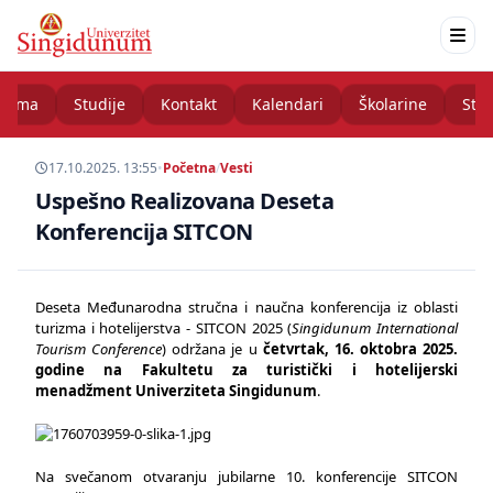
nama
Studije
Kontakt
Kalendari
Školarine
Stud
17.10.2025. 13:55
•
Početna
/
Vesti
Uspešno Realizovana Deseta
Konferencija SITCON
Deseta Međunarodna stručna i naučna konferencija iz oblasti
turizma i hotelijerstva - SITCON 2025 (
Singidunum International
Tourism Conference
) održana je u
četvrtak, 16. oktobra 2025.
godine na Fakultetu za turistički i hotelijerski
menadžment Univerziteta Singidunum
.
Na svečanom otvaranju jubilarne 10. konferencije SITCON