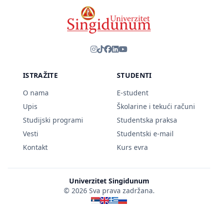
ISTRAŽITE
STUDENTI
O nama
E-student
Upis
Školarine i tekući računi
Studijski programi
Studentska praksa
Vesti
Studentski e-mail
Kontakt
Kurs evra
Univerzitet Singidunum
© 2026 Sva prava zadržana.