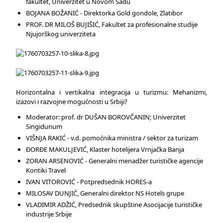
fakultet, Univerzitet u Novom Sadu
BOJANA BOŽANIĆ - Direktorka Gold gondole, Zlatibor
PROF. DR MILOŠ BUJIŠIĆ, Fakultet za profesionalne studije
Njujorškog univerziteta
Horizontalna i vertikalna integracija u turizmu: Mehanizmi,
izazovi i razvojne mogućnosti u Srbiji?
Moderator: prof. dr DUŠAN BOROVČANIN; Univerzitet
Singidunum
VIŠNJA RAKIĆ - v.d. pomoćnika ministra / sektor za turizam
ĐORĐE MAKULJEVIĆ, Klaster hotelijera Vrnjačka Banja
ZORAN ARSENOVIĆ - Generalni menadžer turističke agencije
Kontiki Travel
IVAN VITOROVIĆ - Potpredsednik HORES-a
MILOSAV DUNJIĆ, Generalni direktor NS Hotels grupe
VLADIMIR ADŽIĆ, Predsednik skupštine Asocijacije turističke
industrije Srbije