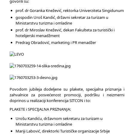
govorili su:
prof. dr Goranka Knežević, rektorka Univerziteta Singidunum
gospodin Uroš Kandić, državni sekretar za turizam u
Ministarstvu turizma i omladine
prof. dr Miroslav Knežević, dekan Fakulteta za turistički i
hotelijerski menadžment
Predrag Obradović, marketing i PR menadžer
Povodom jubileja dodeljene su plakete, specijalna priznanja i
zahvalnice za posvećenost promociji, podršku i neizmerni
doprinos u realizaciji konferencija SITCON i to:
PLAKETE i SPECIJALNA PRIZNANJA:
Urošu Kandiću, državnom sekretaru za turizam u
Ministarstvu turizma i omladine
Mariji Labović, direktorki Turističke organizacije Srbije