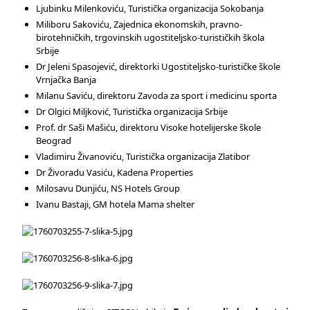
Ljubinku Milenkoviću, Turistička organizacija Sokobanja
Miliboru Sakoviću, Zajednica ekonomskih, pravno-
birotehničkih, trgovinskih ugostiteljsko-turističkih škola
Srbije
Dr Jeleni Spasojević, direktorki Ugostiteljsko-turističke škole
Vrnjačka Banja
Milanu Saviću, direktoru Zavoda za sport i medicinu sporta
Dr Olgici Miljković, Turistička organizacija Srbije
Prof. dr Saši Mašiću, direktoru Visoke hotelijerske škole
Beograd
Vladimiru Živanoviću, Turistička organizacija Zlatibor
Dr Živoradu Vasiću, Kadena Properties
Milosavu Dunjiću, NS Hotels Group
Ivanu Bastaji, GM hotela Mama shelter