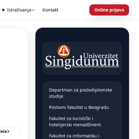
Istraživanja
Kontakt
Online prijava
Departman za poslediplomske
studije
Poslovni fakultet u Beogradu
Fakultet za turistički i
hotelijerski menadžment
deće
Fakultet za informatiku i