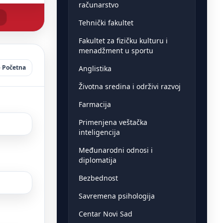
računarstvo
Tehnički fakultet
Fakultet za fizičku kulturu i
menadžment u sportu
Početna
Anglistika
Životna sredina i održivi razvoj
Farmacija
Primenjena veštačka
inteligencija
Međunarodni odnosi i
diplomatija
Bezbednost
Savremena psihologija
Centar Novi Sad