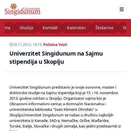
nama
Studije
Kontakt
Kalendari
Školarine
Stud
18.11.2013. 18:16
•
Početna
/
Vesti
Univerzitet Singidunum na Sajmu
stipendija u Skoplju
Univerzitet Singidunum predstavio je svoje osnovne, master i
doktorske studije na Sajmu stipendija koji je 15. i 16. novembra
2013. godine održan u Skoplju. Organizator sajma bio je
Obrazovni informativni centar, a domnaćin Nacionalna i
univerzitetska biblioteka "Sveti Kliment Ohridski" u
SkopljuUniverzitet Singidunum se našao u društvu najboljih
univerziteta iz Kanade, SAD-a, Nemačke, Grčke, Mađarske,
Turske, Italije, Slovačke i drugih zemalja, kao jedini predstavnik iz