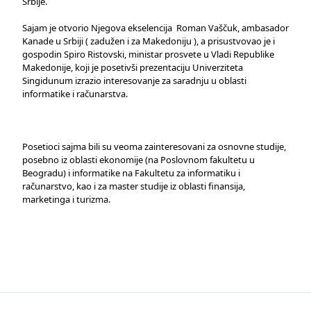
Srbije.
Sajam je otvorio Njegova ekselencija Roman Vaščuk, ambasador
Kanade u Srbiji ( zadužen i za Makedoniju ), a prisustvovao je i
gospodin Spiro Ristovski, ministar prosvete u Vladi Republike
Makedonije, koji je posetivši prezentaciju Univerziteta
Singidunum izrazio interesovanje za saradnju u oblasti
informatike i računarstva.
Posetioci sajma bili su veoma zainteresovani za osnovne studije,
posebno iz oblasti ekonomije (na Poslovnom fakultetu u
Beogradu) i informatike na Fakultetu za informatiku i
računarstvo, kao i za master studije iz oblasti finansija,
marketinga i turizma.