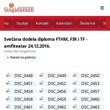
nama
Studije
Kontakt
Kalendari
Školarine
Stud
Svečana dodela diploma FTHM, FIR i TF -
amfiteatar 24.12.2016.
Univerzitet Singidunum
Nazad na galeriju