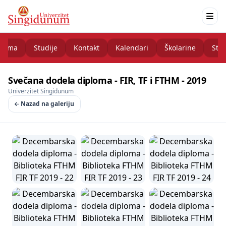
nama
Studije
Kontakt
Kalendari
Školarine
Stud
Svečana dodela diploma - FIR, TF i FTHM - 2019
Univerzitet Singidunum
Nazad na galeriju