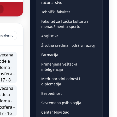
računarstvo
Tehnički fakultet
Fakultet za fizičku kulturu i
menadžment u sportu
 galeriju
Anglistika
Životna sredina i održivi razvoj
Farmacija
Primenjena veštačka
inteligencija
Međunarodni odnosi i
diplomatija
Bezbednost
Savremena psihologija
Centar Novi Sad