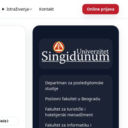
Istraživanja
Kontakt
Online prijava
Departman za poslediplomske
studije
Poslovni fakultet u Beogradu
Fakultet za turistički i
hotelijerski menadžment
deće
Fakultet za informatiku i