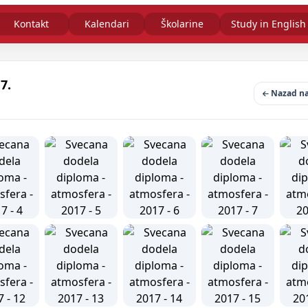
Kontakt
Kalendari
Školarine
Study in English
7.
Nazad na