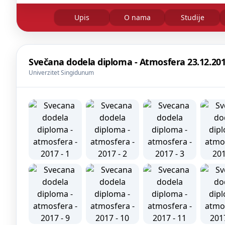
Upis
O nama
Studije
Svečana dodela diploma - Atmosfera 23.12.201
Univerzitet Singidunum