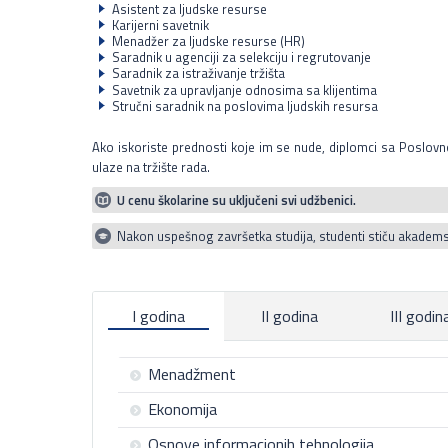
Asistent za ljudske resurse
Karijerni savetnik
Menadžer za ljudske resurse (HR)
Saradnik u agenciji za selekciju i regrutovanje
Saradnik za istraživanje tržišta
Savetnik za upravljanje odnosima sa klijentima
Stručni saradnik na poslovima ljudskih resursa
Ako iskoriste prednosti koje im se nude, diplomci sa Poslov
ulaze na tržište rada.
U cenu školarine su uključeni svi udžbenici.
Nakon uspešnog završetka studija, studenti stiču akadem
I godina
II godina
III godin
Menadžment
Ekonomija
Da studenti shvate pojam menadžmenta i evoluciju 
razumeju sve odrednice u vezi sa procesima menadžmen
Osnove informacionih tehnologija