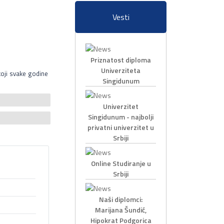
Vesti
Priznatost diploma
Univerziteta
koji svake godine
Singidunum
Univerzitet
Singidunum - najbolji
privatni univerzitet u
Srbiji
Online Studiranje u
Srbiji
Naši diplomci:
ka; da
Marijana Šundić,
žmenta
Hipokrat Podgorica