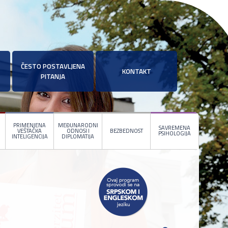
ČESTO POSTAVLJENA
KONTAKT
PITANJA
PRIMENJENA
MEĐUNARODNI
SAVREMENA
VEŠTAČKA
ODNOSI I
BEZBEDNOST
PSIHOLOGIJA
INTELIGENCIJA
DIPLOMATIJA