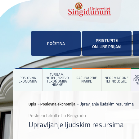
PRISTUPITE
POČETNA
ON-LINE PRIJAVI
TURIZAM,
SO
POSLOVNA
HOTELIJERSTVO
RAČUNARSKE
INFORMACIONE
IN
EKONOMIJA
I EKONOMIJA
NAUKE
TEHNOLOGIJE
IN
HRANE
Upis
»
Poslovna ekonomija
» Upravljanje ljudskim resursima
Poslovni fakultet u Beogradu
Upravljanje ljudskim resursima