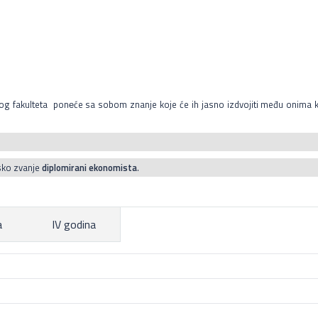
nog fakulteta ponеće sa sobom znanje koje će ih jasno izdvojiti među onima 
sko zvanje
diplomirani ekonomista
.
a
IV godina
teorije menadžmenta; da upoznaju osnove trendova u menadžmentu 21. ve
ta (planiranje, organizovanje, vođenje i kontrola); da poznaju proces menad