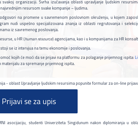
 u svakoj organizaciji. Svrha izučavanja oblasti upravljanje ljudskim resur
e najvrednijim resursom svake kompanije – ljudima.
a odgovori na promene u savremenom poslovnom okruženju, u kojem zaposle
gram nudi uspešno specijalizovana znanja iz oblasti regrutovanja i selekcij
plinama iz savremenog poslovanja.
esurse, u HR (
human resource
) agencijama, kao i u kompanijama za HR konsalt
ji se iz intervjua na temu ekonomije i poslovanja.
pomoć kojih će moći da se prijavi na platformu za polaganje prijemnog ispita:
L
 materijalu za spremanje prijemnog ispita.
a - oblast Upravljanje ljudskim resursima popunite formular za on-line prijav
Prijavi se za upis
 asocijaciju, studenti Univerziteta Singidunum nakon diplomiranja u obla