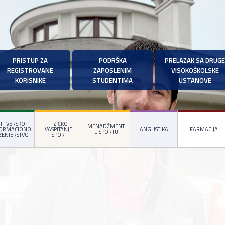
PRISTUP ZA
PODRŠKA
PRELAZAK SA DRUGE
REGISTROVANE
ZAPOSLENIM
VISOKOŠKOLSKE
KORISNIKE
STUDENTIMA
USTANOVE
FTVERSKO I
FIZIČKO
MENADŽMENT
FORMACIONO
VASPITANJE
ANGLISTIKA
FARMACIJA
U SPORTU
ŽENJERSTVO
I SPORT