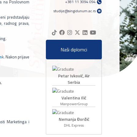
sima na Poslovnom
+381 11 3094 094
studije@singidunum.ac.rs
ni predstavljaju
e, radnog prava,
ing.
Naši diplomci
ink
. Nakon prijave
Petar Ivković, Air
Serbia
u.
Valentina Ilić
ManpowerGroup
Nemanja Đorđić
sti Marketinga i
DHL Express