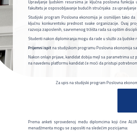
Upravljanje ljudskim resursima je ključna poslovna funkcija
fakultetu je osposobljavanje budućih stručnjaka za upravljanj
Studijski program Poslovna ekonomija je osmišljen tako d
ključnu konkurentsku prednost svake organizacije. Ovaj pro
razvoja zaposlenih, savremenog tržišta rada sa opštim disci
Studenti nakon diplomiranja mogu da rade u službi za ljudske r
Prijemni ispit
na studijskom programu Poslovna ekonomija sasto
Nakon onlajn prijave, kandidat dobija mejl sa parametrima uz 
na navedenu platformu kandidat će moći da pristupi potrebnom
Za upis na studijski program Poslovna ekonomij
Prema anketi sprovedenoj među diplomcima koji čine ALUMNI
menadžmenta mogu se zaposliti na sledećim pozicijama: