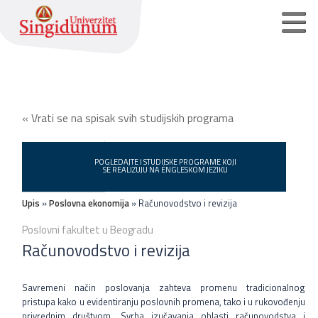
Početna strana
« Vrati se na spisak svih studijskih programa
Osnovne akademske studije
Master akademske studije
POGLEDAJTE I STUDIJSKE PROGRAME KOJI
SE REALIZUJU NA ENGLESKOM JEZIKU
Doktorske akademske studije
Upis
»
Poslovna ekonomija
» Računovodstvo i revizija
Poslovni fakultet u Beogradu
Pristupite On-Line prijava
Računovodstvo i revizija
Pristup za registrovane korisnike
Savremeni način poslovanja zahteva promenu tradicionalnog
Podrška zaposlenim studentima
pristupa kako u evidentiranju poslovnih promena, tako i u rukovođenju
privrednim društvom. Svrha izučavanja oblasti računovodstva i