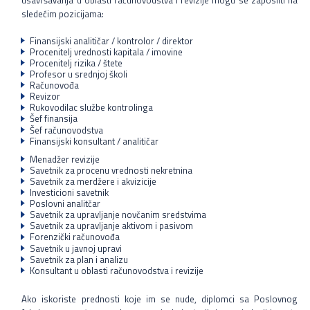
sledećim pozicijama:
Finansijski analitičar / kontrolor / direktor
Procenitelj vrednosti kapitala / imovine
Procenitelj rizika / štete
Profesor u srednjoj školi
Računovođa
Revizor
Rukovodilac službe kontrolinga
Šef finansija
Šef računovodstva
Finansijski konsultant / analitičar
Menadžer revizije
Savetnik za procenu vrednosti nekretnina
Savetnik za merdžere i akvizicije
Investicioni savetnik
Poslovni analitčar
Savetnik za upravljanje novčanim sredstvima
Savetnik za upravljanje aktivom i pasivom
Forenzički računovođa
Savetnik u javnoj upravi
Savetnik za plan i analizu
Konsultant u oblasti računovodstva i revizije
Ako iskoriste prednosti koje im se nude, diplomci sa Poslovnog