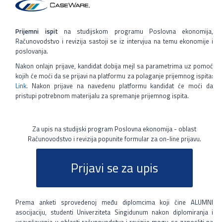
Prijemni ispit
na studijskom programu Poslovna ekonomija,
Računovodstvo i revizija sastoji se iz intervjua na temu ekonomije i
poslovanja.
Nakon onlajn prijave, kandidat dobija mejl sa parametrima uz pomoć
kojih će moći da se prijavi na platformu za polaganje prijemnog ispita:
Link
. Nakon prijave na navedenu platformu kandidat će moći da
pristupi potrebnom materijalu za spremanje prijemnog ispita.
Za upis na studijski program Poslovna ekonomija - oblast
Računovodstvo i revizija popunite formular za on-line prijavu.
Prijavi se za upis
Prema anketi sprovedenoj među diplomcima koji čine ALUMNI
asocijaciju, studenti Univerziteta Singidunum nakon diplomiranja i
usavršavanja u oblasti računovodstva i revizije mogu se zaposliti na