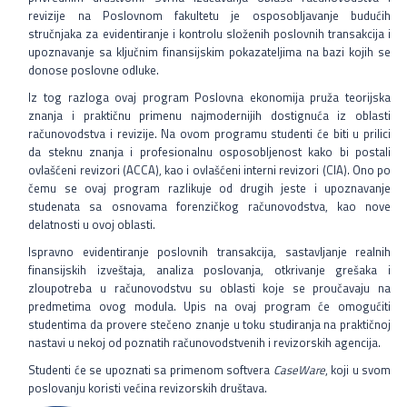
Prelazak sa druge visokoškolske ustanove
revizije na Poslovnom fakultetu je osposobljavanje budućih
stručnjaka za evidentiranje i kontrolu složenih poslovnih transakcija i
Često postavljana pitanja
upoznavanje sa ključnim finansijskim pokazateljima na bazi kojih se
donose poslovne odluke.
Kontakt
Iz tog razloga ovaj program Poslovna ekonomija pruža teorijska
znanja i praktičnu primenu najmodernijih dostignuća iz oblasti
računovodstva i revizije. Na ovom programu studenti će biti u prilici
Srpski jezik
da steknu znanja i profesionalnu osposobljenost kako bi postali
ovlašćeni revizori (ACCA), kao i ovlašćeni interni revizori (CIA). Ono po
English language
čemu se ovaj program razlikuje od drugih jeste i upoznavanje
studenata sa osnovama forenzičkog računovodstva, kao nove
delatnosti u ovoj oblasti.
Ispravno evidentiranje poslovnih transakcija, sastavljanje realnih
finansijskih izveštaja, analiza poslovanja, otkrivanje grešaka i
zloupotreba u računovodstvu su oblasti koje se proučavaju na
predmetima ovog modula. Upis na ovaj program će omogućiti
studentima da provere stečeno znanje u toku studiranja na praktičnoj
nastavi u nekoj od poznatih računovodstvenih i revizorskih agencija.
Studenti će se upoznati sa primenom softvera
CaseWare
, koji u svom
poslovanju koristi većina revizorskih društava.