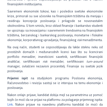
Prelazak sa druge visokoškolske ustanove
finansijskim institucijama.
Savremeni ekonomski tokovi, kao i posledice svetske ekonomske
Često postavljana pitanja
krize, primorali su sve učesnike na finansijskim tržištima da menjaju i
revidiraju koncepcije poslovanja i prilagode se novonastalim
Kontakt
okolnostima. U tom smislu, kroz oblast finansije i bankarstvo studenti
se upoznaju sa inovacijama i savremenim trendovima na finansijskim
tržištima, berzanskog i bankarskog poslovanja, monetarne i fiskalne
Srpski jezik
ekonomije, korporativnog upravljanja, finansijskog
risk
menadžmenta.
Na ovaj način, studenti se osposobljavaju da lakše steknu neku od
English language
prestižnih domaćih i međunarodnih licenci kao što su licencirani
portfolio menadžer, investicioni savetnik, sertifikovani finansijski
analitičar, sertifikovani
risk
menažder, sertifikovani
turn-around
manager, ovlašćeni nezavisni procenitelj. Finansije su svetski jezik
poslovanja.
Prijemni ispit
na studijskom programu Poslovna ekonomija,
Računovodstvo i revizija sastoji se iz intervjua na temu ekonomije i
poslovanja.
Nakon onlajn prijave, kandidat dobija mejl sa parametrima uz pomoć
kojih će moći da se prijavi na platformu za polaganje prijemnog ispita:
Link
. Nakon prijave na navedenu platformu kandidat će moći da