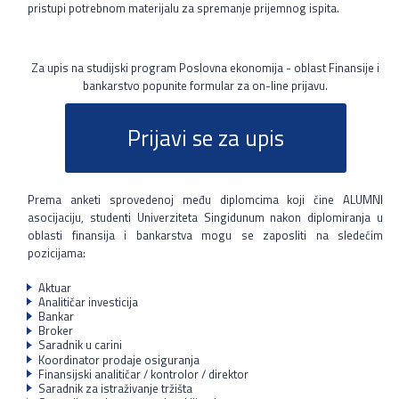
pristupi potrebnom materijalu za spremanje prijemnog ispita.
Za upis na studijski program Poslovna ekonomija - oblast Finansije i
bankarstvo popunite formular za on-line prijavu.
Prijavi se za upis
Prema anketi sprovedenoj među diplomcima koji čine ALUMNI
asocijaciju, studenti Univerziteta Singidunum nakon diplomiranja u
oblasti finansija i bankarstva mogu se zaposliti na sledećim
pozicijama:
Aktuar
Analitičar investicija
Bankar
Broker
Saradnik u carini
Koordinator prodaje osiguranja
Finansijski analitičar / kontrolor / direktor
Saradnik za istraživanje tržišta