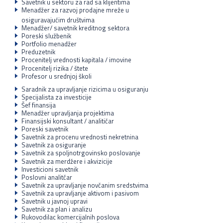
Savetnik u sektoru za rad sa klijentima
Menadžer za razvoj prodajne mreže u
osiguravajućim društvima
Menadžer/ savetnik kreditnog sektora
Poreski službenik
Portfolio menadžer
Preduzetnik
Procenitelj vrednosti kapitala / imovine
Procenitelj rizika / štete
Profesor u srednjoj školi
Saradnik za upravljanje rizicima u osiguranju
Specijalista za investicije
Šef finansija
Menadžer upravljanja projektima
Finansijski konsultant / analitičar
Poreski savetnik
Savetnik za procenu vrednosti nekretnina
Savetnik za osiguranje
Savetnik za spoljnotrgovinsko poslovanje
Savetnik za merdžere i akvizicije
Investicioni savetnik
Poslovni analitčar
Savetnik za upravljanje novčanim sredstvima
Savetnik za upravljanje aktivom i pasivom
Savetnik u javnoj upravi
Savetnik za plan i analizu
Rukovodilac komercijalnih poslova