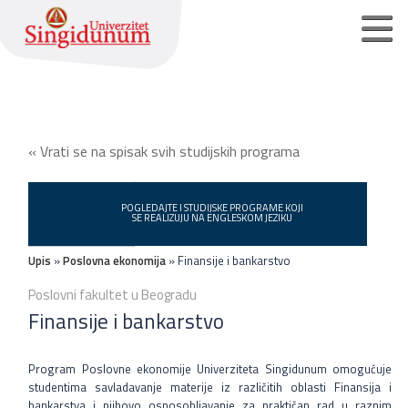
Početna strana
« Vrati se na spisak svih studijskih programa
Osnovne akademske studije
Master akademske studije
POGLEDAJTE I STUDIJSKE PROGRAME KOJI
SE REALIZUJU NA ENGLESKOM JEZIKU
Doktorske akademske studije
Upis
»
Poslovna ekonomija
» Finansije i bankarstvo
Poslovni fakultet u Beogradu
Pristupite On-Line prijava
Finansije i bankarstvo
Pristup za registrovane korisnike
Program Poslovne ekonomije Univerziteta Singidunum omogućuje
Podrška zaposlenim studentima
studentima savladavanje materije iz različitih oblasti Finansija i
bankarstva i njihovo osposobljavanje za praktičan rad u raznim