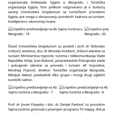
organizovala Ambasada Egipta u Beogradu i Turistička
organizacija Egipta. Tom prilikom razgovarano je o budućoj
saranji Univerziteta Singidunum sa turističkom privredom
Egipta, pre svega u obrazovanju potrebnih kadrova za turizam,
hotelijerstvo i ekonomiju hrane.
Štand Univerziteta Singidunum su posetili i prof. dr Slobodan
Unković, emeritus, doc. dr Miroslav Knežević, državni sekretar za
turizam Ministarstva trgovine, turizma i telekomunikacija Vlade
Republike Srbije, Ivan Đoković, potpredsednik Pokrajinske vlade
i pokrajinski sekretar za privredu i turizam AP Vojvodine,
Miodrag Popović, direktor Turističke organizacije Beograda,
Miloljub Aleksić, predsednik Alko grupe i mnogi drugi ugledni
turistički radnici.
Prof. dr Jovan Popesku i doc. dr Danijel Pavlović su povodom
Sajma turizma gostovali u jutarnjem programu TV Happy, dok je