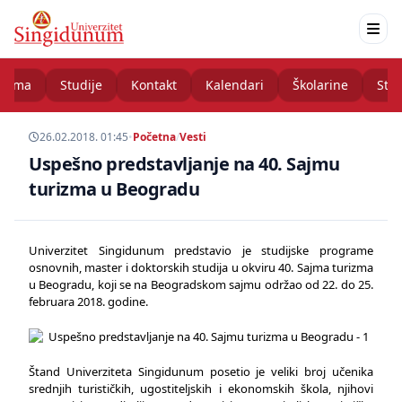
nama
Studije
Kontakt
Kalendari
Školarine
Stud
26.02.2018. 01:45
•
Početna
/
Vesti
Uspešno predstavljanje na 40. Sajmu
turizma u Beogradu
Univerzitet Singidunum predstavio je studijske programe
osnovnih, master i doktorskih studija u okviru 40. Sajma turizma
u Beogradu, koji se na Beogradskom sajmu održao od 22. do 25.
februara 2018. godine.
Štand Univerziteta Singidunum posetio je veliki broj učenika
srednjih turističkih, ugostiteljskih i ekonomskih škola, njihovi