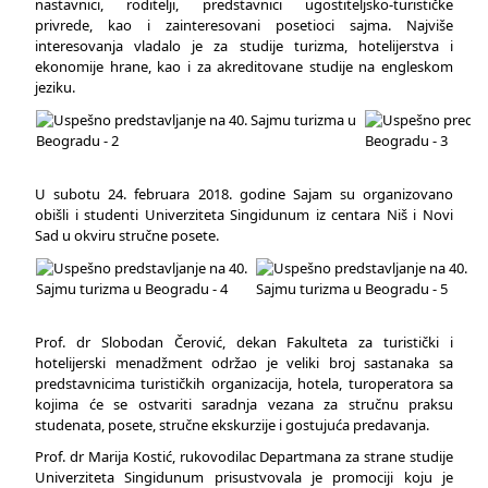
nastavnici, roditelji, predstavnici ugostiteljsko-turističke
privrede, kao i zainteresovani posetioci sajma. Najviše
interesovanja vladalo je za studije turizma, hotelijerstva i
ekonomije hrane, kao i za akreditovane studije na engleskom
jeziku.
U subotu 24. februara 2018. godine Sajam su organizovano
obišli i studenti Univerziteta Singidunum iz centara Niš i Novi
Sad u okviru stručne posete.
Prof. dr Slobodan Čerović, dekan Fakulteta za turistički i
hotelijerski menadžment održao je veliki broj sastanaka sa
predstavnicima turističkih organizacija, hotela, turoperatora sa
kojima će se ostvariti saradnja vezana za stručnu praksu
studenata, posete, stručne ekskurzije i gostujuća predavanja.
Prof. dr Marija Kostić, rukovodilac Departmana za strane studije
Univerziteta Singidunum prisustvovala je promociji koju je