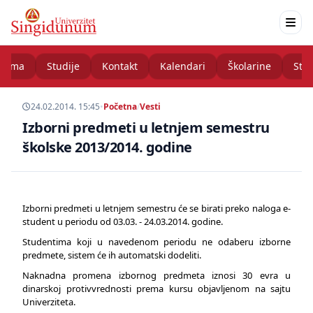
nama
Studije
Kontakt
Kalendari
Školarine
Stud
24.02.2014. 15:45
•
Početna
/
Vesti
Izborni predmeti u letnjem semestru
školske 2013/2014. godine
Izborni predmeti u letnjem semestru će se birati preko naloga e-
student u periodu od 03.03. - 24.03.2014. godine.
Studentima koji u navedenom periodu ne odaberu izborne
predmete, sistem će ih automatski dodeliti.
Naknadna promena izbornog predmeta iznosi 30 evra u
dinarskoj protivvrednosti prema kursu objavljenom na sajtu
Univerziteta.