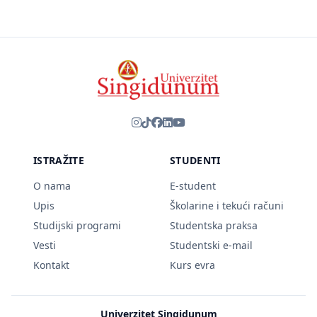
ISTRAŽITE
STUDENTI
O nama
E-student
Upis
Školarine i tekući računi
Studijski programi
Studentska praksa
Vesti
Studentski e-mail
Kontakt
Kurs evra
Univerzitet Singidunum