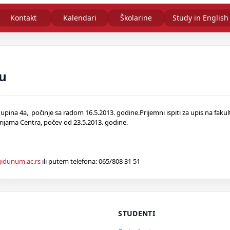
Kontakt
Kalendari
Školarine
Study in English
du
na 4a, počinje sa radom 16.5.2013. godine.Prijemni ispiti za upis na fakul
ijama Centra, počev od 23.5.2013. godine.
idunum.ac.rs
ili putem telefona: 065/808 31 51
STUDENTI