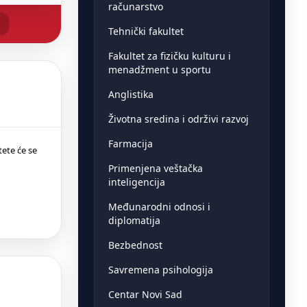
računarstvo
Tehnički fakultet
Fakultet za fizičku kulturu i
menadžment u sportu
Anglistika
Životna sredina i održivi razvoj
Farmacija
tete će se
Primenjena veštačka
inteligencija
Međunarodni odnosi i
diplomatija
Bezbednost
Savremena psihologija
Centar Novi Sad