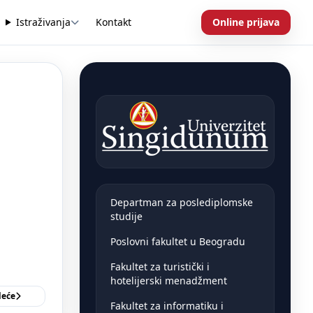
Istraživanja
Kontakt
Online prijava
Departman za poslediplomske
studije
Poslovni fakultet u Beogradu
Fakultet za turistički i
hotelijerski menadžment
deće
Fakultet za informatiku i