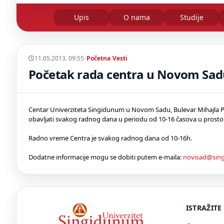
Upis
O nama
Studije
11.05.2013. 09:55
•
Početna
/
Vesti
Početak rada centra u Novom Sa
Centar Univerziteta Singidunum u Novom Sadu, Bulevar Mihajla Pupi
obavljati svakog radnog dana u periodu od 10-16 časova u prostor
Radno vreme Centra je svakog radnog dana od 10-16h.
Dodatne informacije mogu se dobiti putem e-maila:
novisad@sing
ISTRAŽITE