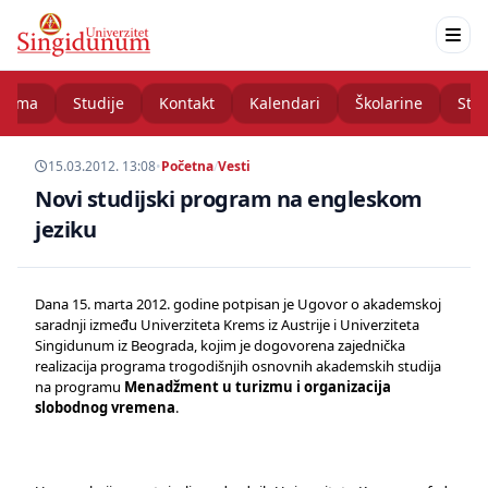
nama
Studije
Kontakt
Kalendari
Školarine
Stud
15.03.2012. 13:08
•
Početna
/
Vesti
Novi studijski program na engleskom
jeziku
Dana 15. marta 2012. godine potpisan je Ugovor o akademskoj
saradnji između Univerziteta Krems iz Austrije i Univerziteta
Singidunum iz Beograda, kojim je dogovorena zajednička
realizacija programa trogodišnjih osnovnih akademskih studija
na programu
Menadžment u turizmu i organizacija
slobodnog vremena
.