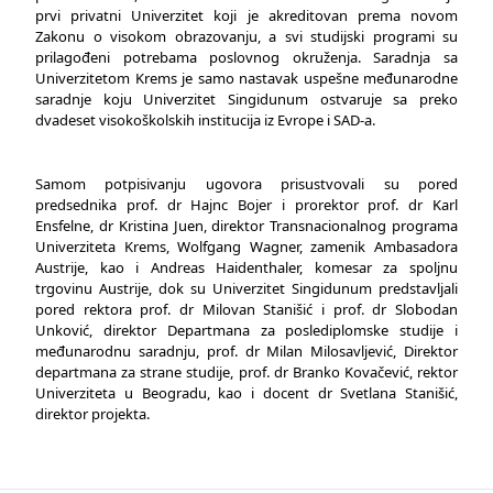
prvi privatni Univerzitet koji je akreditovan prema novom
Zakonu o visokom obrazovanju, a svi studijski programi su
prilagođeni potrebama poslovnog okruženja. Saradnja sa
Univerzitetom Krems je samo nastavak uspešne međunarodne
saradnje koju Univerzitet Singidunum ostvaruje sa preko
dvadeset visokoškolskih institucija iz Evrope i SAD-a.
Samom potpisivanju ugovora prisustvovali su pored
predsednika prof. dr Hajnc Bojer i prorektor prof. dr Karl
Ensfelne, dr Kristina Juen, direktor Transnacionalnog programa
Univerziteta Krems, Wolfgang Wagner, zamenik Ambasadora
Austrije, kao i Andreas Haidenthaler, komesar za spoljnu
trgovinu Austrije, dok su Univerzitet Singidunum predstavljali
pored rektora prof. dr Milovan Stanišić i prof. dr Slobodan
Unković, direktor Departmana za poslediplomske studije i
međunarodnu saradnju, prof. dr Milan Milosavljević, Direktor
departmana za strane studije, prof. dr Branko Kovačević, rektor
Univerziteta u Beogradu, kao i docent dr Svetlana Stanišić,
direktor projekta.