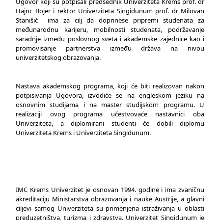
Ugovor koji su potpisali predsednik Univerziteta Krems prof. dr
Hajnc Bojer i rektor Univerziteta Singidunum prof. dr Milovan
Stanišić ima za cilj da doprinese pripremi studenata za
međunarodnu karijeru, mobilnosti studenata, podržavanje
saradnje između poslovnog sveta i akademske zajednice kao i
promovisanje partnerstva između država na nivou
univerzitetskog obrazovanja.
Nastava akademskog programa, koji će biti realizovan nakon
potpisivanja Ugovora, izvodiće se na engleskom jeziku na
osnovnim studijama i na master studijskom programu. U
realizaciji ovog programa učestvovaće nastavnici oba
Univerziteta, a diplomirani studenti će dobili diplomu
Univerziteta Krems i Univerziteta Singidunum.
IMC Krems Univerzitet je osnovan 1994. godine i ima zvaničnu
akreditaciju Ministarstva obrazovanja i nauke Austrije, a glavni
ciljevi samog Univerziteta su primenjena istraživanja u oblasti
preduzetništva, turizma i zdravstva. Univerzitet Singidunum je