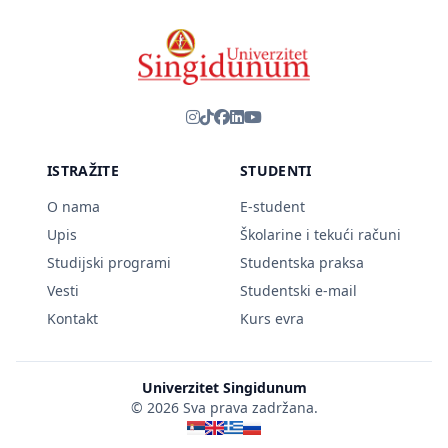
ISTRAŽITE
STUDENTI
O nama
E-student
Upis
Školarine i tekući računi
Studijski programi
Studentska praksa
Vesti
Studentski e-mail
Kontakt
Kurs evra
Univerzitet Singidunum
© 2026 Sva prava zadržana.