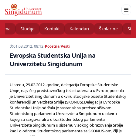
nama
Studije
Kontakt
Kalendari
Školarine
Stud
01.03.2012. 08:12
•
Početna
/
Vesti
Evropska Studentska Unija na
Univerzitetu Singidunum
U sredu, 29.02.2012. godine, delegacija Evropske Studentske
Unije, najvišeg predstavničkog tela studenata u Evropi, posetila
je Univerzitet Singidunum u okviru studijske posete Studentskoj
konferenciji univerziteta Srbije (SKONUS).Delegacija Evropske
Studentske Unije održala je sastanak sa predsedništvom
Studentskog parlamenta Univerziteta Singidunum u okviru
kojeg su razgovarali o ulozi Studentskog parlamenta
Univerziteta Singidunum u sistemu visokog obrazovanja Srbije
kao i o odnosu Studentskog parlamenta sa SKONUS-om, čiji je