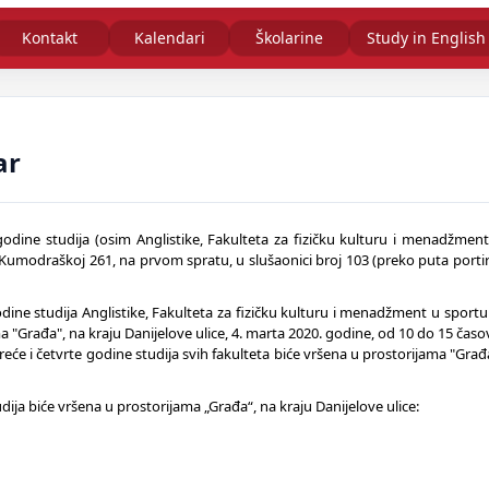
Kontakt
Kalendari
Školarine
Study in English
ar
dine studija (osim Anglistike, Fakulteta za fizičku kulturu i menadžment
u Kumodraškoj 261, na prvom spratu, u slušaonici broj 103 (preko puta portirni
ine studija Anglistike, Fakulteta za fizičku kulturu i menadžment u sportu 
ma "Građa", na kraju Danijelove ulice, 4. marta 2020. godine, od 10 do 15 časo
će i četvrte godine studija svih fakulteta biće vršena u prostorijama "Građa
ija biće vršena u prostorijama „Građa“, na kraju Danijelove ulice: