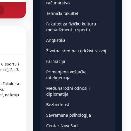
računarstvo
Tehnički fakultet
Fakultet za fizičku kulturu i
menadžment u sportu
Anglistika
Životna sredina i održivi razvoj
Farmacija
 u sportu i
ce), 2. i 3.
Primenjena veštačka
inteligencija
i Fakulteta
Međunarodni odnosi i
va.
diplomatija
", na kraju
Bezbednost
Savremena psihologija
Centar Novi Sad