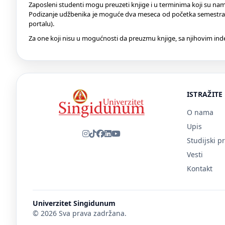
Zaposleni studenti mogu preuzeti knjige i u terminima koji su n
Podizanje udžbenika je moguće dva meseca od početka semestra,
portalu).
Za one koji nisu u mogućnosti da preuzmu knjige, sa njihovim in
ISTRAŽITE
O nama
Upis
Studijski p
Vesti
Kontakt
Univerzitet Singidunum
© 2026 Sva prava zadržana.