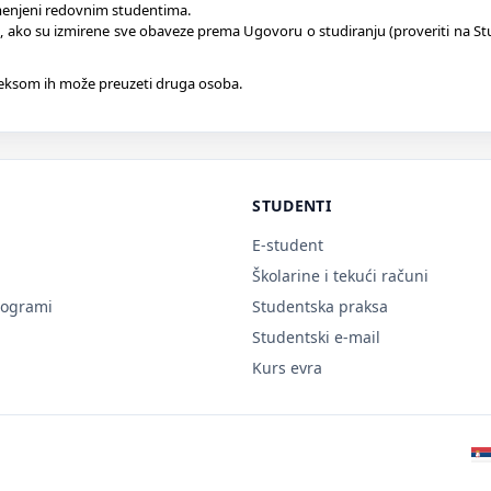
amenjeni redovnim studentima.
 ako su izmirene sve obaveze prema Ugovoru o studiranju (proveriti na 
deksom ih može preuzeti druga osoba.
STUDENTI
E-student
Školarine i tekući računi
rogrami
Studentska praksa
Studentski e-mail
Kurs evra