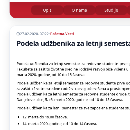
Upis
O nama
Studije
27.02.2020. 07:22
•
Početna
/
Vesti
Podela udžbenika za letnji semest
Podela udžbenika za letnji semestar za redovne studente prve go
Fakulteta za zaštitu životne sredine i održivi razvoj) biće vršena 
marta 2020. godine, od 10 do 15 časova.
Podela udžbenika za letnji semestar za redovne studente prve god
za zaštitu životne sredine i održivi razvoj biće vršena u prostorija
Podela udžbenika za letnji semestar za redovne studente druge, tre
Danijelove ulice, 5. i 6. marta 2020. godine, od 10 do 15 časova.
Podela udžbenika za letnji semestar za sve zaposlene studente stud
12. marta do 19.00 časova,
14. marta 2020. godine, od 10 do 14 časova.